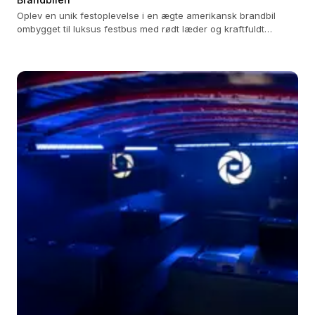
Oplev en unik festoplevelse i en ægte amerikansk brandbil
ombygget til luksus festbus med rødt læder og kraftfuldt
lydsystem.