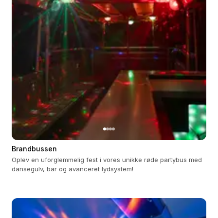
Brandbussen
Oplev en uforglemmelig fest i vores unikke røde partybus med
dansegulv, bar og avanceret lydsystem!