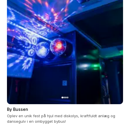
By Bussen
Oplev en unik fest på hjul med diskolys, kraftfuldt anlæg og
dansegulv i en ombygget bybus!