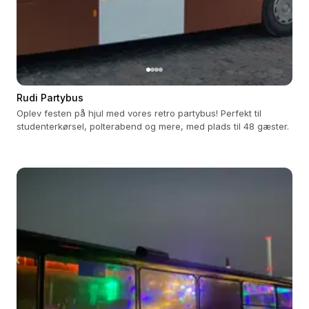
Rudi Partybus
Oplev festen på hjul med vores retro partybus! Perfekt til
studenterkørsel, polterabend og mere, med plads til 48 gæster.