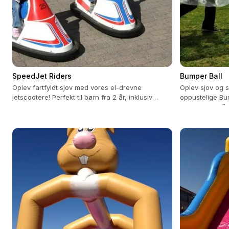
SpeedJet Riders
Bumper Ball
Oplev fartfyldt sjov med vores el-drevne
Oplev sjov og s
jetscootere! Perfekt til børn fra 2 år, inklusiv
oppustelige Bum
betjening og timer.
og grupper på 