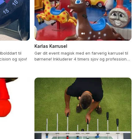
Karlas Karrusel
bolddart til
Gør dit event magisk med en farverig karrusel til
ision og sjov!
børnene! Inkluderer 4 timers sjov og professionel
betjening.