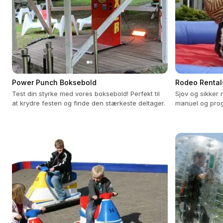
Power Punch Boksebold
Rodeo Rental
Test din styrke med vores boksebold! Perfekt til
Sjov og sikker
at krydre festen og finde den stærkeste deltager.
manuel og progr
aldre og begiv