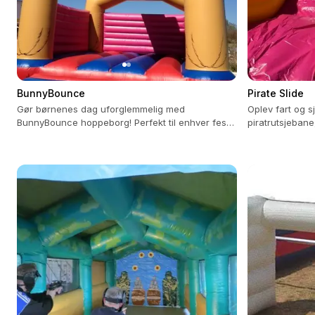
BunnyBounce
Pirate Slide
Gør børnenes dag uforglemmelig med
Oplev fart og s
BunnyBounce hoppeborg! Perfekt til enhver fest,
piratrutsjebane,
passer til 20 børn.
opsætning og fl