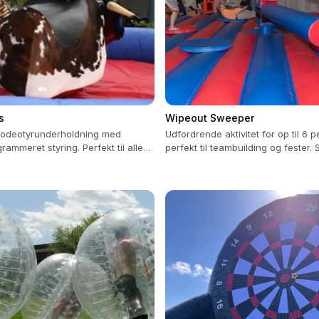
s
Wipeout Sweeper
 rodeotyrunderholdning med
Udfordrende aktivitet for op til 6 p
ammeret styring. Perfekt til alle
perfekt til teambuilding og fester.
enheder.
garanteret, inkluderer 3 timers bet