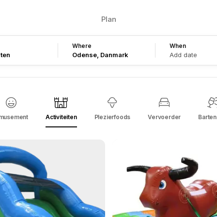
Plan
Where
When
iten
Add date
musement
Activiteiten
Plezierfoods
Vervoerder
Barte