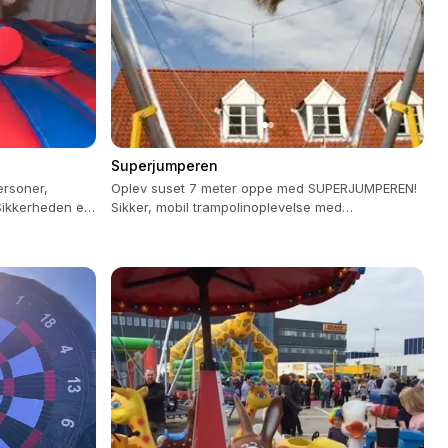
Superjumperen
ersoner,
Oplev suset 7 meter oppe med SUPERJUMPEREN!
 Sikkerheden er
Sikker, mobil trampolinoplevelse med
jening.
professionelt personale.