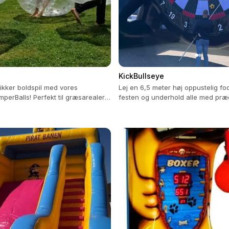
KickBullseye
ikker boldspil med vores
Lej en 6,5 meter høj oppustelig fod
perBalls! Perfekt til græsarealer
festen og underhold alle med præc
3 mod 3.