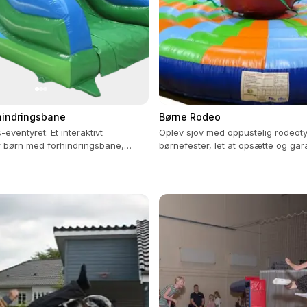
rhindringsbane
Børne Rodeo
-eventyret: Et interaktivt
Oplev sjov med oppustelig rodeotyr 
 børn med forhindringsbane,
børnefester, let at opsætte og gara
get mere!
underholdning!