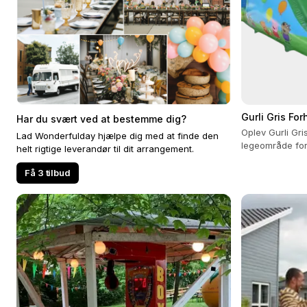
Gurli Gris Fo
Har du svært ved at bestemme dig?
Oplev Gurli Gris
Lad Wonderfulday hjælpe dig med at finde den
legeområde for
helt rigtige leverandør til dit arrangement.
legetøj, og me
Få 3 tilbud