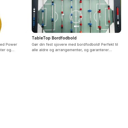
TableTop Bordfodbold
 med Power
Gør din fest sjovere med bordfodbold! Perfekt til
ster og
alle aldre og arrangementer, og garanterer
timevis af sjov.