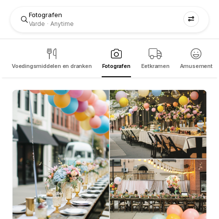
Fotografen
Varde
Anytime
Voedingsmiddelen en dranken
Fotografen
Eetkramen
Amusement