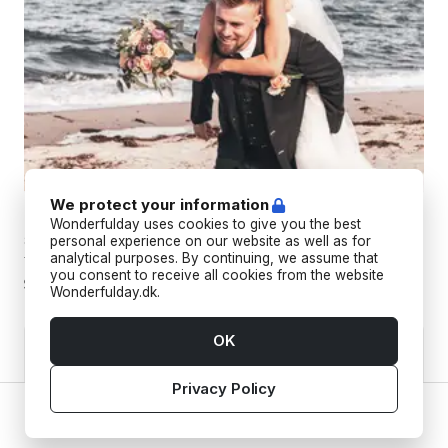
We protect your information
TORC STUDIO
Wonderfulday uses cookies to give you the best
Skab uforglemmelige minder med drømmende fotografi, der
personal experience on our website as well as for
analytical purposes. By continuing, we assume that
fanger din unikke essens og livets store øjeblikke.
you consent to receive all cookies from the website
Wonderfulday.dk.
OK
Privacy Policy
Home
Vendors
Tools
Inspiration
Account