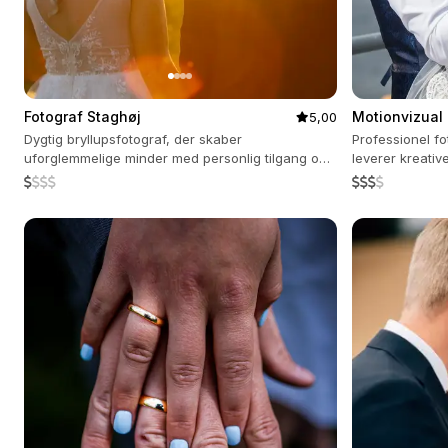
Fotograf Staghøj
Motionvizual
5,00
Dygtig bryllupsfotograf, der skaber
Professionel f
uforglemmelige minder med personlig tilgang og
leverer kreativ
professionel service.