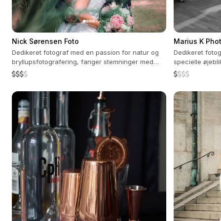
Nick Sørensen Foto
Marius K Pho
Dedikeret fotograf med en passion for natur og
Dedikeret foto
bryllupsfotografering, fanger stemninger med
specielle øjeb
varme farver og ægte følelser.