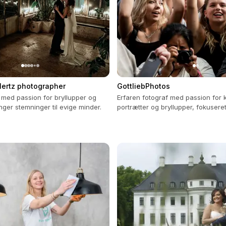
Mertz photographer
GottliebPhotos
 med passion for bryllupper og
Erfaren fotograf med passion for 
nger stemninger til evige minder.
portrætter og bryllupper, fokusere
naturlige, stemningsfulde øjeblikke