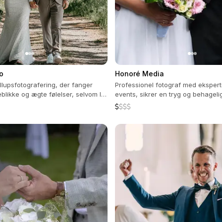
o
Honoré Media
llupsfotografering, der fanger
Professionel fotograf med eksperti
eblikke og ægte følelser, selvom I
events, sikrer en tryg og behageli