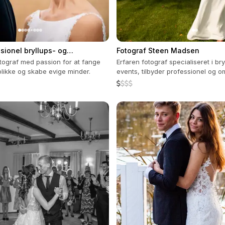
sionel bryllups- og
Fotograf Steen Madsen
f
otograf med passion for at fange
Erfaren fotograf specialiseret i br
eblikke og skabe evige minder.
events, tilbyder professionel og 
service.