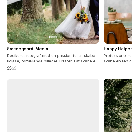
Smedegaard-Media
Happy Helper
Dedikeret fotograf med en passion for at skabe
Professionel re
tidløse, fortællende billeder. Erfaren i at skabe en
skabe en ren o
afslappet atmosfære.
og dine gæster