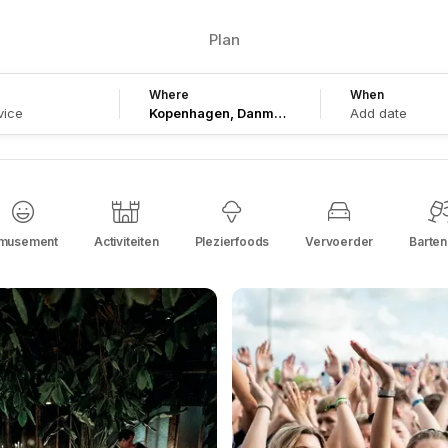
Plan
Where
When
vice
Add date
musement
Activiteiten
Plezierfoods
Vervoerder
Barte