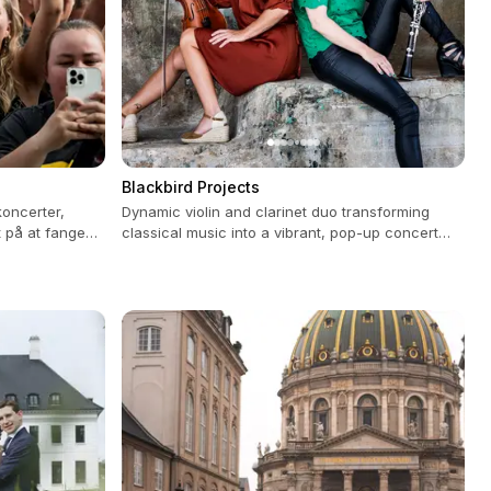
Blackbird Projects
koncerter,
Dynamic violin and clarinet duo transforming
t på at fange
classical music into a vibrant, pop-up concert
.
experience for all occasions.