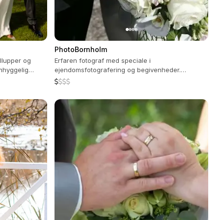
PhotoBornholm
yllupper og
Erfaren fotograf med speciale i
omhyggelig
ejendomsfotografering og begivenheder.
Passioneret om natur og festlige lejligheder.