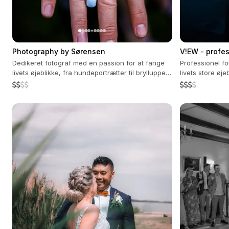
Photography by Sørensen
V!EW - profes
eventfotogra
Dedikeret fotograf med en passion for at fange
Professionel f
livets øjeblikke, fra hundeportrætter til bryllupper
livets store øj
og mere.