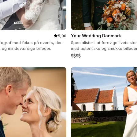
Your Wedding Danmark
5,00
otograf med fokus på events, der
Specialister i at forevige livets sto
e og mindeværdige billeder.
med autentiske og smukke billeder
evigt.