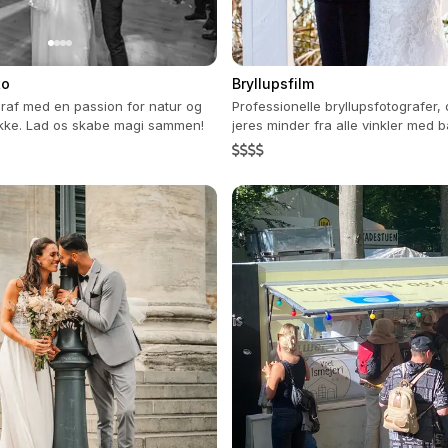
to
Bryllupsfilm
graf med en passion for natur og
Professionelle bryllupsfotografer,
likke. Lad os skabe magi sammen!
jeres minder fra alle vinkler med b
videoer.