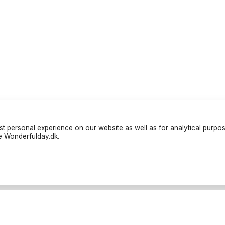
t personal experience on our website as well as for analytical purpo
te Wonderfulday.dk.
iers
Resources