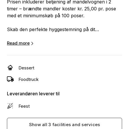
Prisen inkluderer betjening af mandelvognen i 2
timer – brændte mandler koster kr. 25,00 pr. pose
med et minimumskøb på 100 poser.
Skab den perfekte hyggestemning på dit
arrangement, hvor vi leverer
mandelbrændervognen og står klar til at lave
Read more
brændte mandler i en klassisk kobbergryde. Den
velkendte duft, som vi alle forbinder med vinterens
gågader, er med til at skabe den ægte julestemning,
Dessert
som vi alle elsker.
Foodtruck
Vognen er ideel til juleafslutninger eller
juletræsfester, og den tilføjer en ekstra dimension af
Leverandøren leverer til
hygge og tradition til din fest.
Feest
Show all 3 facilities and services