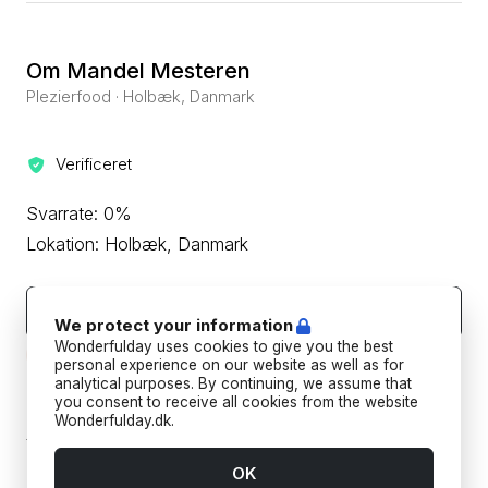
Om Mandel Mesteren
Plezierfood · Holbæk, Danmark
Verificeret
Svarrate: 0%
Lokation: Holbæk, Danmark
Kontakt leverandøren
We protect your information
Wonderfulday uses cookies to give you the best
Beskyt din betaling ved aldrig at overføre eller kommunikere
uden for Wonderfulday's hjemmeside eller app.
personal experience on our website as well as for
analytical purposes. By continuing, we assume that
you consent to receive all cookies from the website
Forudbetalings- og afbestillingspolitik
Wonderfulday.dk.
Tilføj datoer for at se forudbetalings- og
afbestillingspoltikken for din reservation.
OK