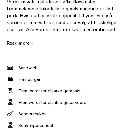
Vores udvalg inkluderer saftig flæskesteg,
hjemmelavede frikadeller og velsmagende pulled
pork. Hvis du har ekstra appetit, tilbyder vi også
sprøde pommes frites med et udvalg af forskellige
dipsovs. Alle vores retter er skabt med omhu ved
hjælp af førsteklasses ingredienser og tilberedt af
erfarne kokke, hvilket garanterer en kulinarisk
Read more
oplevelse af høj kvalitet. Book vores foodtruck og
forvandl din begivenhed til en mindeværdig
gastronomisk rejse!
Sandwich
Hamburger
Eten wordt ter plaatse gemaakt
Eten wordt ter plaatse geserveerd
Schoonmaken
Keukenpersoneel