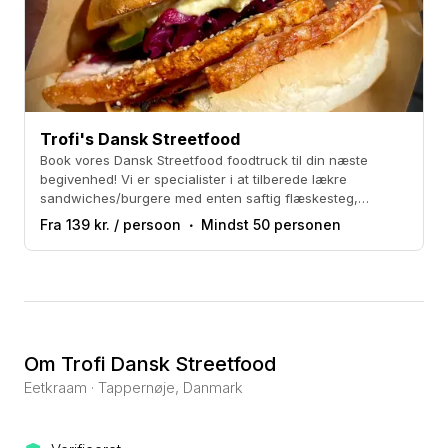
Trofi's Dansk Streetfood
Book vores Dansk Streetfood foodtruck til din næste
begivenhed! Vi er specialister i at tilberede lækre
sandwiches/burgere med enten saftig flæskesteg,
hjemmelavede frikadeller eller den uimodståelige pulled
Fra 139 kr. / persoon
Mindst 50 personen
pork. Informationer: - Vi ankommer en time før det
planlagte spisetidspunkt. - Vær opmærksom på, at vores
foodtruck kræver elektrisk strøm. Vi anvender et rødt fem-
benet CEE-stik med en kapacitet på 16A. Hvis du tilvælger
Pommes Frites, kræver det 32A.
Om Trofi Dansk Streetfood
Eetkraam · Tappernøje, Danmark